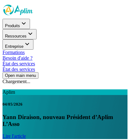
Produits
Ressources
Entreprise
Formations
Besoin d'aide ?
État des services
État des services
Open main menu
Chargement...
Aplim
04/05/2026
Yann Diraison, nouveau Président d’Aplim
L’Asso
Lire l'article