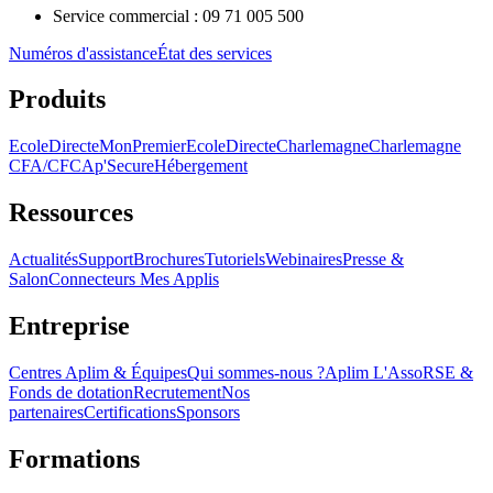
Service commercial : 09 71 005 500
Numéros d'assistance
État des services
Produits
EcoleDirecte
MonPremierEcoleDirecte
Charlemagne
Charlemagne
CFA/CFC
Ap'Secure
Hébergement
Ressources
Actualités
Support
Brochures
Tutoriels
Webinaires
Presse &
Salon
Connecteurs Mes Applis
Entreprise
Centres Aplim & Équipes
Qui sommes-nous ?
Aplim L'Asso
RSE &
Fonds de dotation
Recrutement
Nos
partenaires
Certifications
Sponsors
Formations