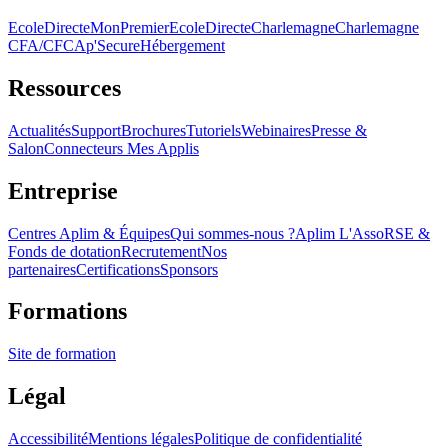
EcoleDirecte
MonPremierEcoleDirecte
Charlemagne
Charlemagne
CFA/CFC
Ap'Secure
Hébergement
Ressources
Actualités
Support
Brochures
Tutoriels
Webinaires
Presse &
Salon
Connecteurs Mes Applis
Entreprise
Centres Aplim & Équipes
Qui sommes-nous ?
Aplim L'Asso
RSE &
Fonds de dotation
Recrutement
Nos
partenaires
Certifications
Sponsors
Formations
Site de formation
Légal
Accessibilité
Mentions légales
Politique de confidentialité