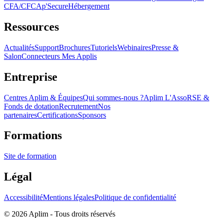
CFA/CFC
Ap'Secure
Hébergement
Ressources
Actualités
Support
Brochures
Tutoriels
Webinaires
Presse &
Salon
Connecteurs Mes Applis
Entreprise
Centres Aplim & Équipes
Qui sommes-nous ?
Aplim L'Asso
RSE &
Fonds de dotation
Recrutement
Nos
partenaires
Certifications
Sponsors
Formations
Site de formation
Légal
Accessibilité
Mentions légales
Politique de confidentialité
©
2026
Aplim - Tous droits réservés