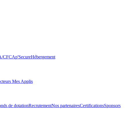
FA/CFC
Ap'Secure
Hébergement
cteurs Mes Applis
ds de dotation
Recrutement
Nos partenaires
Certifications
Sponsors