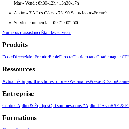
Mar - Vend : 8h30-12h / 13h30-17h
Aplim - ZA Les Côtes - 73190 Saint-Jeoire-Prieuré
Service commercial : 09 71 005 500
Numéros d'assistance
État des services
Produits
EcoleDirecte
MonPremierEcoleDirecte
Charlemagne
Charlemagne C
Ressources
Actualités
Support
Brochures
Tutoriels
Webinaires
Presse & Salon
Conne
Entreprise
Centres Aplim & Équipes
Qui sommes-nous ?
Aplim L'Asso
RSE & Fon
Formations