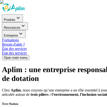
Produits
Ressources
Entreprise
Formations
Besoin d'aide ?
État des services
État des services
Open main menu
Aplim : une entreprise responsa
de dotation
Chez
Aplim
, nous croyons qu’une entreprise a un rôle essentiel à jou
articulée autour de
trois piliers : l’environnement, l’inclusion socia
Tree-Nation