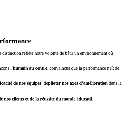
erformance
tte distinction reflète notre volonté de bâtir un environnement où
açons l’
humain au centre
, convaincus que la performance naît de
ficacité de nos équipes
, de
piloter nos axes d’amélioration
dans la
de nos clients et de la réussite du monde éducatif
.