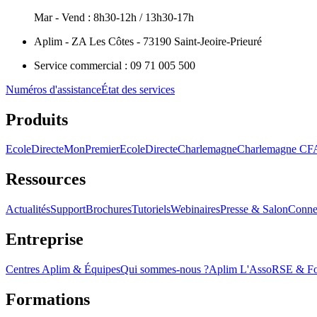
Mar - Vend : 8h30-12h / 13h30-17h
Aplim - ZA Les Côtes - 73190 Saint-Jeoire-Prieuré
Service commercial : 09 71 005 500
Numéros d'assistance
État des services
Produits
EcoleDirecte
MonPremierEcoleDirecte
Charlemagne
Charlemagne C
Ressources
Actualités
Support
Brochures
Tutoriels
Webinaires
Presse & Salon
Conne
Entreprise
Centres Aplim & Équipes
Qui sommes-nous ?
Aplim L'Asso
RSE & Fon
Formations