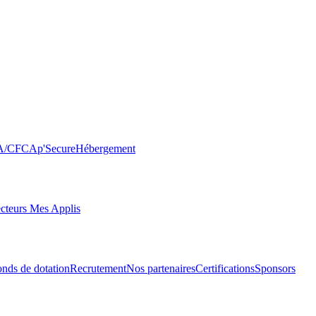
FA/CFC
Ap'Secure
Hébergement
cteurs Mes Applis
ds de dotation
Recrutement
Nos partenaires
Certifications
Sponsors