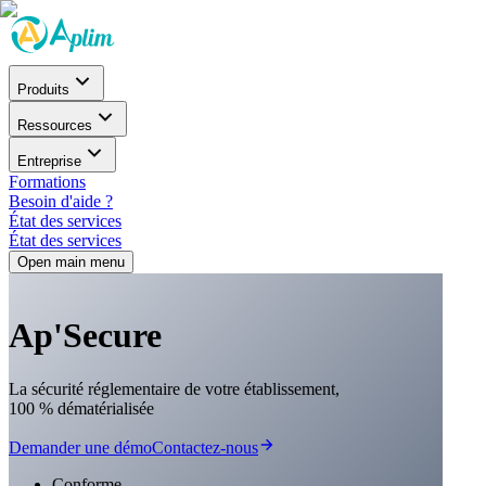
Produits
Ressources
Entreprise
Formations
Besoin d'aide ?
État des services
État des services
Open main menu
Ap'Secure
La sécurité réglementaire de votre établissement,
100 % dématérialisée
Demander une démo
Contactez-nous
Conforme