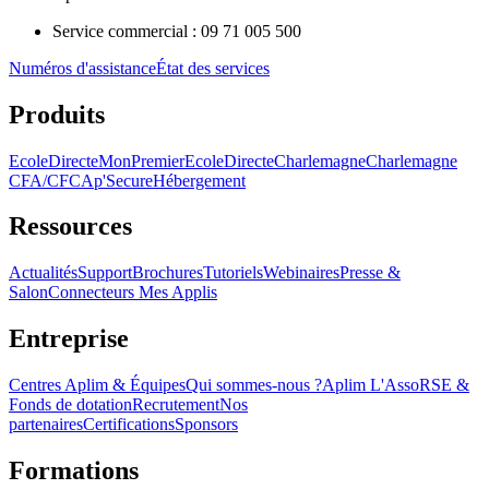
Service commercial : 09 71 005 500
Numéros d'assistance
État des services
Produits
EcoleDirecte
MonPremierEcoleDirecte
Charlemagne
Charlemagne
CFA/CFC
Ap'Secure
Hébergement
Ressources
Actualités
Support
Brochures
Tutoriels
Webinaires
Presse &
Salon
Connecteurs Mes Applis
Entreprise
Centres Aplim & Équipes
Qui sommes-nous ?
Aplim L'Asso
RSE &
Fonds de dotation
Recrutement
Nos
partenaires
Certifications
Sponsors
Formations