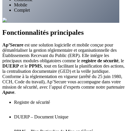
Mobile
Complet
Fonctionnalités principales
Ap’Secure
est une solution logicielle et mobile conçue pour
dématérialiser la gestion réglementaire et organisationnelle des
Établissements Recevant du Public (ERP). Elle intègre les
principaux modules obligatoires comme le
registre de sécurité
, le
DUERP
et le
PPMS
, tout en facilitant la planification des actions,
la centralisation documentaire (GED) et la veille juridique.
Conforme à la réglementation en vigueur (arrêté du 25 juin 1980,
CCH, Code du travail), Ap’Secure vous accompagne dans votre
mission de sécurité, avec l’appui d’experts comme notre partenaire
Apave
.
Registre de sécurité
Conforme à l’article R123-51 du CCH
DUERP – Document Unique
Dématérialisé et sécurisé
Historique des contrôles et incidents
Conforme aux obligations du Code du travail
Signature électronique intégrée