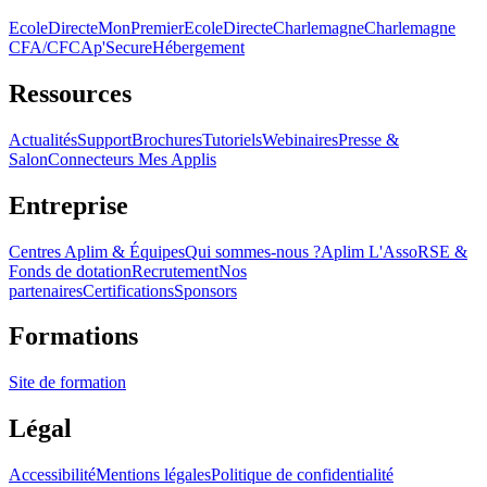
EcoleDirecte
MonPremierEcoleDirecte
Charlemagne
Charlemagne
CFA/CFC
Ap'Secure
Hébergement
Ressources
Actualités
Support
Brochures
Tutoriels
Webinaires
Presse &
Salon
Connecteurs Mes Applis
Entreprise
Centres Aplim & Équipes
Qui sommes-nous ?
Aplim L'Asso
RSE &
Fonds de dotation
Recrutement
Nos
partenaires
Certifications
Sponsors
Formations
Site de formation
Légal
Accessibilité
Mentions légales
Politique de confidentialité