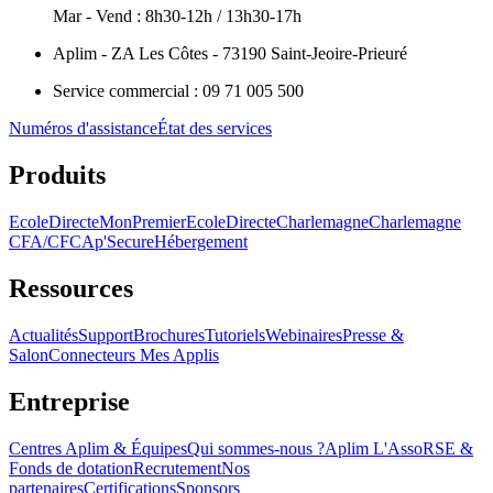
Mar - Vend : 8h30-12h / 13h30-17h
Aplim - ZA Les Côtes - 73190 Saint-Jeoire-Prieuré
Service commercial : 09 71 005 500
Numéros d'assistance
État des services
Produits
EcoleDirecte
MonPremierEcoleDirecte
Charlemagne
Charlemagne
CFA/CFC
Ap'Secure
Hébergement
Ressources
Actualités
Support
Brochures
Tutoriels
Webinaires
Presse &
Salon
Connecteurs Mes Applis
Entreprise
Centres Aplim & Équipes
Qui sommes-nous ?
Aplim L'Asso
RSE &
Fonds de dotation
Recrutement
Nos
partenaires
Certifications
Sponsors