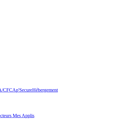
FA/CFC
Ap'Secure
Hébergement
cteurs Mes Applis