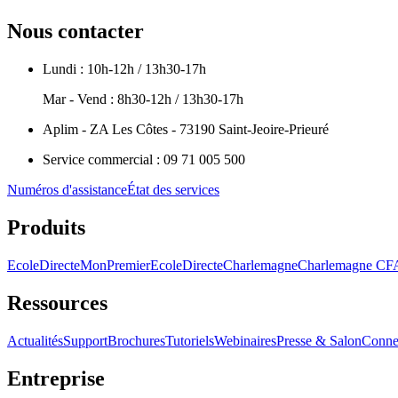
Nous contacter
Lundi : 10h-12h / 13h30-17h
Mar - Vend : 8h30-12h / 13h30-17h
Aplim - ZA Les Côtes - 73190 Saint-Jeoire-Prieuré
Service commercial : 09 71 005 500
Numéros d'assistance
État des services
Produits
EcoleDirecte
MonPremierEcoleDirecte
Charlemagne
Charlemagne C
Ressources
Actualités
Support
Brochures
Tutoriels
Webinaires
Presse & Salon
Conne
Entreprise