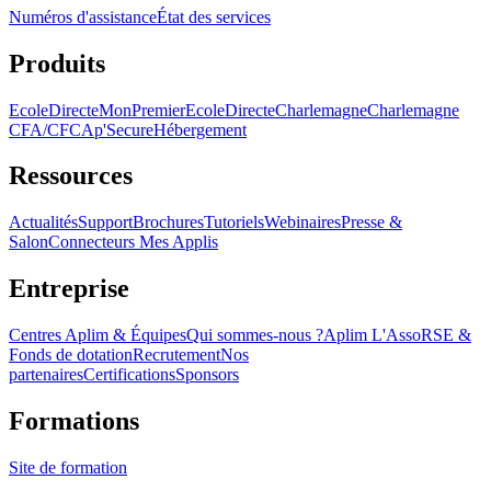
Numéros d'assistance
État des services
Produits
EcoleDirecte
MonPremierEcoleDirecte
Charlemagne
Charlemagne
CFA/CFC
Ap'Secure
Hébergement
Ressources
Actualités
Support
Brochures
Tutoriels
Webinaires
Presse &
Salon
Connecteurs Mes Applis
Entreprise
Centres Aplim & Équipes
Qui sommes-nous ?
Aplim L'Asso
RSE &
Fonds de dotation
Recrutement
Nos
partenaires
Certifications
Sponsors
Formations
Site de formation