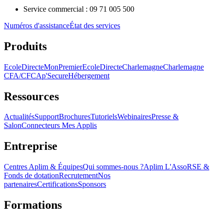
Service commercial : 09 71 005 500
Numéros d'assistance
État des services
Produits
EcoleDirecte
MonPremierEcoleDirecte
Charlemagne
Charlemagne
CFA/CFC
Ap'Secure
Hébergement
Ressources
Actualités
Support
Brochures
Tutoriels
Webinaires
Presse &
Salon
Connecteurs Mes Applis
Entreprise
Centres Aplim & Équipes
Qui sommes-nous ?
Aplim L'Asso
RSE &
Fonds de dotation
Recrutement
Nos
partenaires
Certifications
Sponsors
Formations